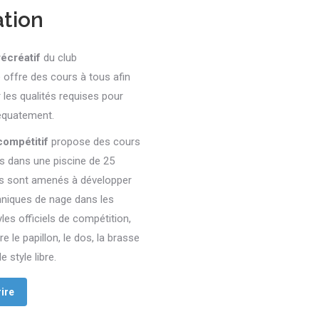
tion
récréatif
du club
e
offre des cours à tous afin
r les qualités requises pour
équatement.
compétitif
propose des cours
es
dans une piscine de 25
ls sont amenés à développer
hniques de nage dans les
les officiels de compétition,
re le papillon, le dos, la brasse
e style libre.
ire