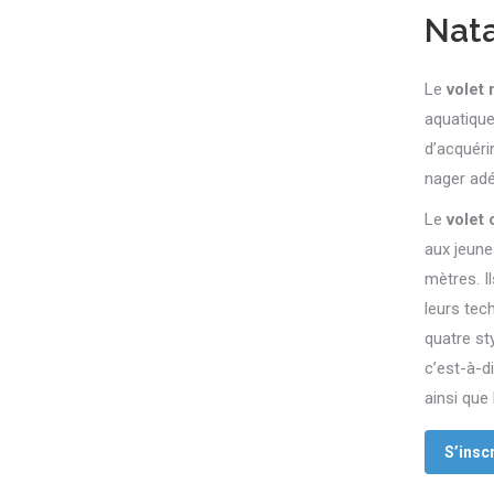
Nata
Le
volet 
aquatiqu
d’acquéri
nager ad
Le
volet 
aux jeun
mètres. I
leurs tec
quatre sty
c’est-à-di
ainsi que l
S’inscr