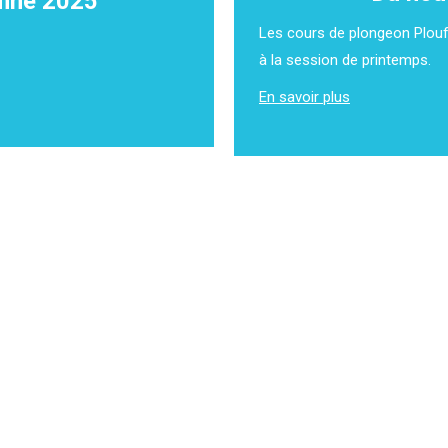
omne 2025
Les cours de plongeon Plouf!
Premiers informés!
à la session de printemps.
Soyez à l’affût de toutes les nouvelles du club aquatique
En savoir plus
Saint-Michel et ne manquez aucune activité de natation,
natation artistique ou de water-polo!
Nom
*
Courriel
*
Prêt à sauter à l'eau?
Envoyer
Ouverture des inscriptions le 13 mars à midi.