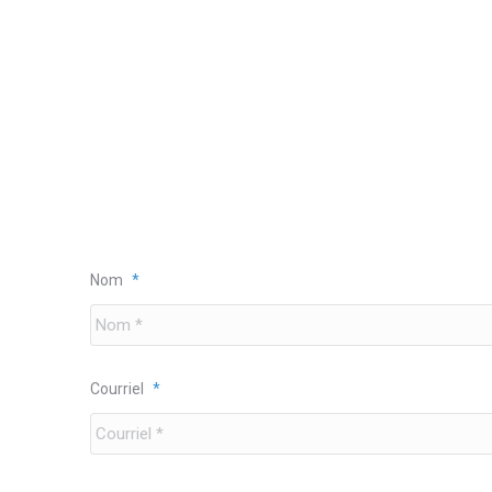
Nom
*
tique
ion
Courriel
*